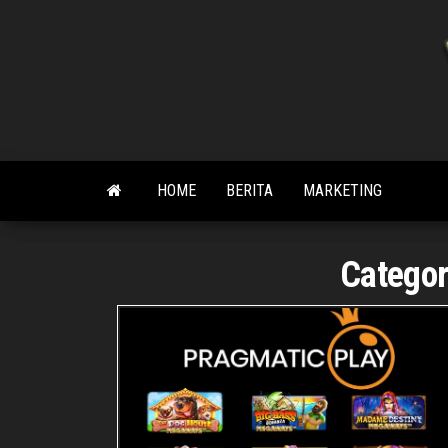
Skip
to
the
content
HOME
BERITA
MARKETING
Catego