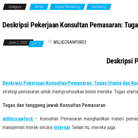
Category
Berita
Digital Marketing
Marketing
Deskripsi Pekerjaan Konsultan Pemasaran: Tuga
By
WILLIECRAWFORD1
June 2, 2022
Off
Deskripsi 
Deskripsi Pekerjaan Konsultan Pemasaran: Tugas Utama dan Kual
strategi pemasaran untuk mempromosikan bisnis mereka. Tugas utama
Tugas dan tanggung jawab Konsultan Pemasaran
williecrawford
– Konsultan Pemasaran menghasilkan materi pema
manajemen merek secara
internal
. Selain itu, mereka juga: