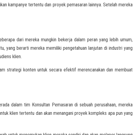
aikan kampanye tertentu dan proyek pemasaran lainnya. Setelah mereka
berapa dari mereka mungkin bekerja dalam peran yang lebih umum,
u, yang berarti mereka memiliki pengetahuan lanjutan di industri yang
diens klien.
dalam strategi konten untuk secara efektif merencanakan dan membuat
erada dalam tim Konsultan Pemasaran di sebuah perusahaan, mereka
ntuk klien tertentu dan akan menangani proyek kompleks apa pun yang
awab untuk menemukan klien mereka sendiri dan akan melapor langsung