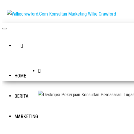
Skip
to
Willie
Williecraw
the
Mengulas T
Konsul
Konsultan
content
Marketing W
Marketi
Crawford
Crawfo
HOME
BERITA
MARKETING