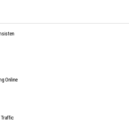
onsisten
ng Online
Traffic