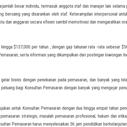
ejumlah besar individu, termasuk anggota staf dan manajer lain selama
ng bersaing yang disarankan oleh staf. Keterampilan interpersonal un
aktu dan anggaran secara efisien sambil memotivasi dan mengarahkan ora
hingga $137,000 per tahun , dengan gaji tahunan rata -rata sebesar $56
masaran, serta informasi yang dikumpulkan dari postingan lowongan Inde
 gelar bisnis dengan penekanan pada pemasaran, dan banyak yang tel
kan peluang bagi Konsultan Pemasaran dengan banyak yang mengejar penu
ng ditujukan untuk Konsultan Pemasaran dengan dua hingga empat tahun 
s pemasaran strategis; masalah pemasaran profesional, hukum dan etik
sultan Pemasaran harus menyelesaikan 36 jam pendidikan berkelanjutan un