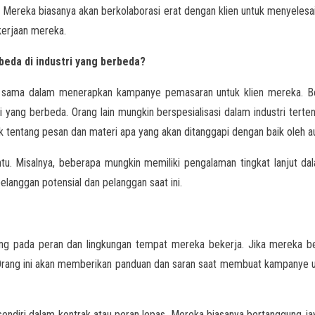
r. Mereka biasanya akan berkolaborasi erat dengan klien untuk menyeles
kerjaan mereka.
eda di industri yang berbeda?
g sama dalam menerapkan kampanye pemasaran untuk klien mereka. Be
yang berbeda. Orang lain mungkin berspesialisasi dalam industri tertent
tentang pesan dan materi apa yang akan ditanggapi dengan baik oleh au
entu. Misalnya, beberapa mungkin memiliki pengalaman tingkat lanjut 
langgan potensial dan pelanggan saat ini.
ung pada peran dan lingkungan tempat mereka bekerja. Jika mereka b
Orang ini akan memberikan panduan dan saran saat membuat kampanye u
sendiri dalam kontrak atau peran lepas. Mereka biasanya bertanggung j