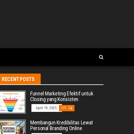
RECENT POSTS
Funnel Marketing Efektif untuk
Closing yang Konsisten
April 19, 2025
Off
Membangun Kredibilitas Lewat
Personal Branding Online