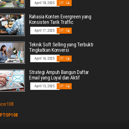
April 18, 2025
Off
Rahasia Konten Evergreen yang
Konsisten Tarik Traffic
April 17, 2025
Off
Teknik Soft Selling yang Terbukti
Tingkatkan Konversi
April 16, 2025
Off
Strategi Ampuh Bangun Daftar
Email yang Loyal dan Aktif
April 15, 2025
Off
acor108
IPTOP108