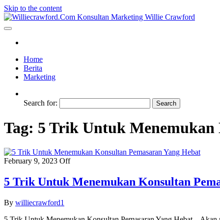
Skip to the content
Williecrawford.Com Konsultan Marketing Willie Crawford
Williecrawford.Com Mengulas Tentang Konsultan Marketing Willie 
Home
Berita
Marketing
Search for:
Tag:
5 Trik Untuk Menemukan 
February 9, 2023
Off
5 Trik Untuk Menemukan Konsultan Pema
By
williecrawford1
5 Trik Untuk Menemukan Konsultan Pemasaran Yang Hebat – Akan mu