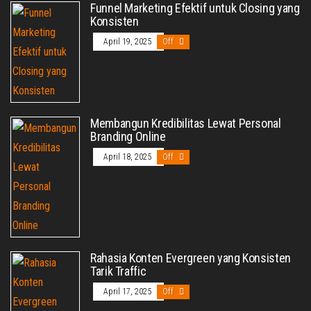
Funnel Marketing Efektif untuk Closing yang
Konsisten
April 19, 2025
Off
Membangun Kredibilitas Lewat Personal
Branding Online
April 18, 2025
Off
Rahasia Konten Evergreen yang Konsisten
Tarik Traffic
April 17, 2025
Off