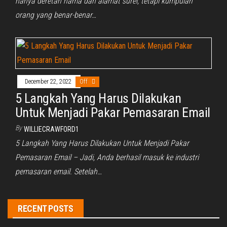
hanya deretan nama dan alamat surel, tetapi kumpulan
orang yang benar-benar…
December 22, 2022
Off
5 Langkah Yang Harus Dilakukan
Untuk Menjadi Pakar Pemasaran Email
By
WILLIECRAWFORD1
5 Langkah Yang Harus Dilakukan Untuk Menjadi Pakar
Pemasaran Email – Jadi, Anda berhasil masuk ke industri
pemasaran email. Setelah…
RECENT POSTS