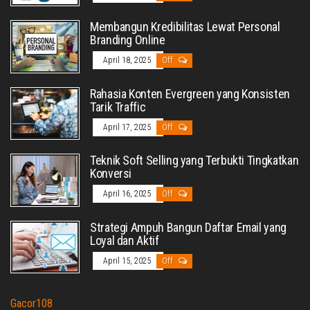
Membangun Kredibilitas Lewat Personal
Branding Online
April 18, 2025
Off
Rahasia Konten Evergreen yang Konsisten
Tarik Traffic
April 17, 2025
Off
Teknik Soft Selling yang Terbukti Tingkatkan
Konversi
April 16, 2025
Off
Strategi Ampuh Bangun Daftar Email yang
Loyal dan Aktif
April 15, 2025
Off
Gacor108