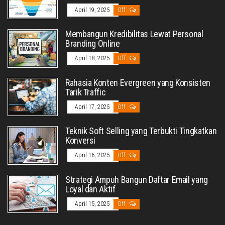
April 19, 2025
Off
Membangun Kredibilitas Lewat Personal
Branding Online
April 18, 2025
Off
Rahasia Konten Evergreen yang Konsisten
Tarik Traffic
April 17, 2025
Off
Teknik Soft Selling yang Terbukti Tingkatkan
Konversi
April 16, 2025
Off
Strategi Ampuh Bangun Daftar Email yang
Loyal dan Aktif
April 15, 2025
Off