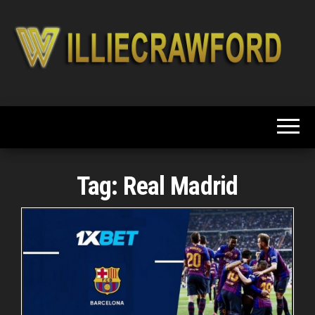
Skip
to
the
content
Williecrawford.Com
Williecrawford.Com
Mengulas Tentang
Konsultan
Konsultan
Marketing Willie
Marketing Willie
Crawford
Crawford
Tag:
Real Madrid