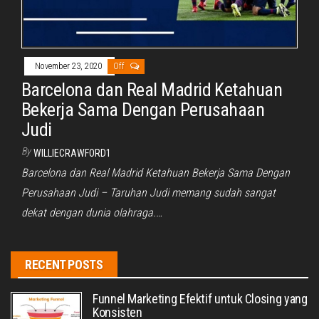
November 23, 2020
Off
Barcelona dan Real Madrid Ketahuan
Bekerja Sama Dengan Perusahaan
Judi
By
WILLIECRAWFORD1
Barcelona dan Real Madrid Ketahuan Bekerja Sama Dengan
Perusahaan Judi – Taruhan Judi memang sudah sangat
dekat dengan dunia olahraga.…
RECENT POSTS
Funnel Marketing Efektif untuk Closing yang
Konsisten