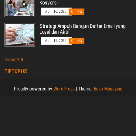
Konversi
April 16, 2025
Off
Strategi Ampuh Bangun Daftar Email yang
Loyal dan Aktif
April 15, 2025
Off
Gacor108
TIPTOP108
Proudly powered by
WordPress
|
Theme:
Envo Magazine