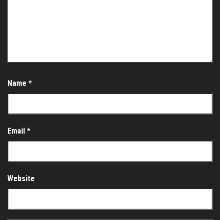
Name
*
Email
*
Website