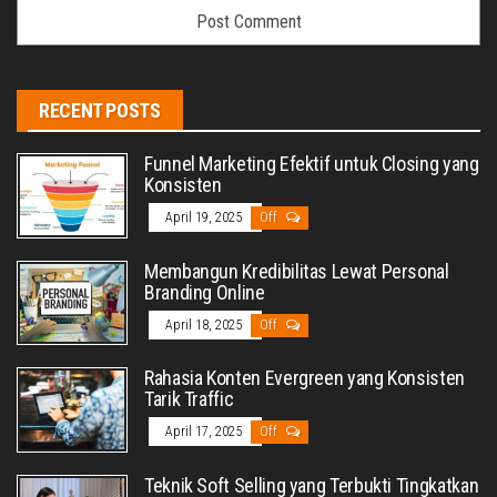
RECENT POSTS
Funnel Marketing Efektif untuk Closing yang
Konsisten
April 19, 2025
Off
Membangun Kredibilitas Lewat Personal
Branding Online
April 18, 2025
Off
Rahasia Konten Evergreen yang Konsisten
Tarik Traffic
April 17, 2025
Off
Teknik Soft Selling yang Terbukti Tingkatkan