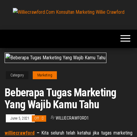
Skip
to
the
Williecrawford.Com
Williecrawford.Com
content
Mengulas Tentang
Konsultan
Konsultan
Marketing Willie
Marketing Willie
Crawford
Crawford
Category
Marketing
Beberapa Tugas Marketing
Yang Wajib Kamu Tahu
By
WILLIECRAWFORD1
June 5, 2021
Off
williecrawford
–
Kita seluruh telah ketahui jika tugas marketing