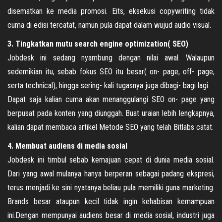
disematkan ke media promosi. Eits, eksekusi copywriting tidak
cuma di edisi tercatat, namun pula dapat dalam wujud audio visual.
3. Tingkatkan mutu search engine optimization( SEO)
Jobdesk ini sedang nyambung dengan nilai awal. Walaupun
sedemikian itu, sebab fokus SEO itu besar( on- page, off- page,
serta technical), hingga sering- kali tugasnya juga dibagi- bagi lagi.
Dapat saja kalian cuma akan menanggulangi SEO on- page yang
berpusat pada konten yang diunggah. Buat uraian lebih lengkapnya,
kalian dapat membaca artikel Metode SEO yang telah Bitlabs catat.
4. Membuat audiens di media sosial
Jobdesk ini timbul sebab kemajuan cepat di dunia media sosial.
Dari yang awal mulanya hanya berperan sebagai padang ekspresi,
terus menjadi ke sini nyatanya beliau pula memiliki guna marketing.
Brands besar ataupun kecil tidak ingin kehabisan kemampuan
ini.Dengan mempunyai audiens besar di media sosial, industri juga