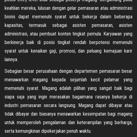
keahlian mereka, lulusan dengan gelar pemasaran atau administrasi
bisnis dapat memenuhi syarat untuk bekerja dalam beberapa
kapasitas, termasuk sebagai asisten pemasaran, asisten
administrasi, atau pembuat konten tingkat pemula. Karyawan yang
berkinerja baik di posisi tingkat rendah berpotensi memenuhi
syarat untuk kenaikan gaji, promosi, dan peluang kemajuan karir
lainnya.
Sebagian besar perusahaan dengan departemen pemasaran besar
menawarkan magang kepada sejumlah kecil pelamar yang
memenuhi syarat. Magang adalah pilihan yang sangat baik bagi
siapa saja yang ingin merasakan bagaimana rasanya bekerja di
industri pemasaran secara langsung. Magang dapat dibayar atau
tidak dibayar dan biasanya menawarkan kesempatan bagi magang
untuk memperoleh pengalaman dan keterampilan yang berharga,
serta kemungkinan dipekerjakan penuh waktu.