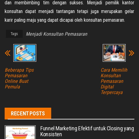
dan membimbing tim dengan sukses. Menjadi pemilik kantor
konsultan dapat menjadi tantangan tetapi juga merupakan gelar
karir paling maju yang dapat dicapai oleh konsultan pemasaran.
Menjadi Konsultan Pemasaran
Tags
Beberapa Tips
Cara Memilih
Pemasaran
Konsultan
Online Buat
Pemasaran
Pemula
Digital
Terpercaya
RECENT POSTS
Funnel Marketing Efektif untuk Closing yang
Konsisten