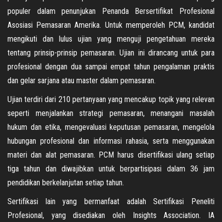
populer dalam penunjukan Penanda Bersertifikat Profesional
Asosiasi Pemasaran Amerika. Untuk memperoleh PCM, kandidat
mengikuti dan lulus ujian yang menguji pengetahuan mereka
tentang prinsip-prinsip pemasaran. Ujian ini dirancang untuk para
profesional dengan dua sampai empat tahun pengalaman praktis
dan gelar sarjana atau master dalam pemasaran.
Ujian terdiri dari 210 pertanyaan yang mencakup topik yang relevan
seperti menjalankan strategi pemasaran, menangani masalah
hukum dan etika, mengevaluasi keputusan pemasaran, mengelola
hubungan profesional dan informasi rahasia, serta menggunakan
materi dan alat pemasaran. PCM harus disertifikasi ulang setiap
tiga tahun dan diwajibkan untuk berpartisipasi dalam 36 jam
pendidikan berkelanjutan setiap tahun.
Sertifikasi lain yang bermanfaat adalah Sertifikasi Peneliti
Profesional, yang disediakan oleh Insights Association. IA