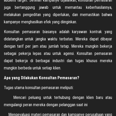
audiens target. Setelah kampanye dijalankan, konsultan pemasaran
juga bertanggung jawab untuk memantau keberhasilannya,
melakukan pengeditan yang diperlukan, dan memastikan bahwa
kampanye menghasilkan efek yang diinginkan.
Konsultan pemasaran biasanya adalah karyawan kontrak yang
didatangkan untuk jangka waktu terbatas. Mereka dapat dibayar
dengan tarif per jam atau jumlah tetap. Mereka mungkin bekerja
sebagai pekerja lepas atau untuk agensi. Konsultan pemasaran
dapat bekerja di berbagai industri dan tugas khusus mereka
mungkin berbeda untuk setiap klien.
Apa yang Dilakukan Konsultan Pemasaran?
Tugas utama konsultan pemasaran meliputi:
Mencari peluang untuk terhubung dengan klien baru atau
mengulangi peran mereka dengan pelanggan saat ini
Mengevaluasi materi pemasaran dan kampanye perusahaan yang