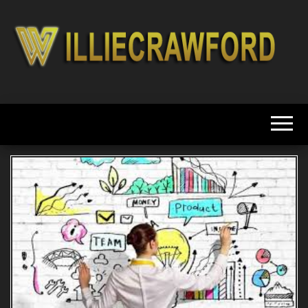
Skip
to
the
content
Williecrawford.Com
Williecrawford.Com
Mengulas Tentang
Konsultan
Konsultan
Marketing Willie
Marketing Willie
Crawford
Crawford