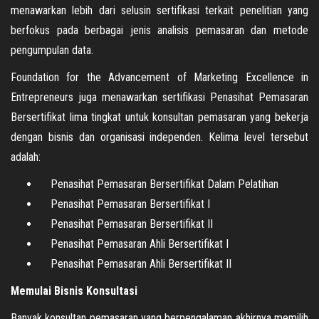
menawarkan lebih dari selusin sertifikasi terkait penelitian yang
berfokus pada berbagai jenis analisis pemasaran dan metode
pengumpulan data.
Foundation for the Advancement of Marketing Excellence in
Entrepreneurs juga menawarkan sertifikasi Penasihat Pemasaran
Bersertifikat lima tingkat untuk konsultan pemasaran yang bekerja
dengan bisnis dan organisasi independen. Kelima level tersebut
adalah:
Penasihat Pemasaran Bersertifikat Dalam Pelatihan
Penasihat Pemasaran Bersertifikat I
Penasihat Pemasaran Bersertifikat II
Penasihat Pemasaran Ahli Bersertifikat I
Penasihat Pemasaran Ahli Bersertifikat II
Memulai Bisnis Konsultasi
Banyak konsultan pemasaran yang berpengalaman akhirnya memilih