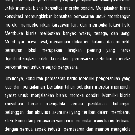
untuk memulai bisnis konsultasi mereka sendiri. Menjalankan bisnis
konsultasi memungkinkan konsultan pemasaran untuk membangun
merek, mempekerjakan karyawan lain, dan membuka lokasi fisik.
Membuka bisnis melibatkan banyak waktu, tenaga, dan uang.
Membayar biaya awal, menangani dokumen hukum, dan meneliti
peraturan lokal merupakan langkah penting yang harus
dipertimbangkan oleh konsultan pemasaran sebelum mereka
berkomitmen untuk menjadi pengusaha.
Umumnya, konsultan pemasaran harus memiliki pengetahuan yang
luas dan pengalaman bertahun-tahun sebelum mereka memenuhi
syarat untuk menjalankan bisnis mereka sendiri. Memiliki bisnis
konsultasi berarti mengelola semua periklanan, hubungan
pelanggan, dan aktivitas akuntansi yang terlibat dalam membantu
klien. Konsultan pemasaran yang ingin memulai bisnis harus terbiasa
dengan semua aspek industri pemasaran dan mampu mengelola