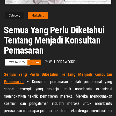
Category
Marketing
Semua Yang Perlu Diketahui
Tentang Menjadi Konsultan
Pemasaran
By
WILLIECRAWFORD1
May 14, 2022
Off
Semua Yang Perlu Diketahui Tentang Menjadi Konsultan
Pemasaran
– Konsultan pemasaran adalah profesional yang
sangat terampil yang bekerja untuk membantu organisasi
meningkatkan teknik pemasaran mereka. Mereka menggunakan
keahlian dan pengalaman industri mereka untuk membantu
perusahaan mencapai potensi penuh mereka dengan memfasilitasi