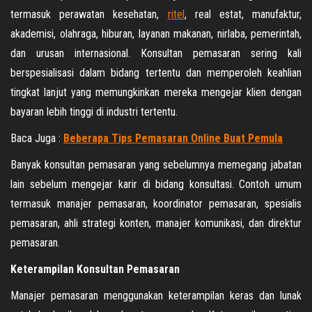
termasuk perawatan kesehatan,
ritel
, real estat, manufaktur,
akademisi, olahraga, hiburan, layanan makanan, nirlaba, pemerintah,
dan urusan internasional. Konsultan pemasaran sering kali
berspesialisasi dalam bidang tertentu dan memperoleh keahlian
tingkat lanjut yang memungkinkan mereka mengejar klien dengan
bayaran lebih tinggi di industri tertentu.
Baca Juga :
Beberapa Tips Pemasaran Online Buat Pemula
Banyak konsultan pemasaran yang sebelumnya memegang jabatan
lain sebelum mengejar karir di bidang konsultasi. Contoh umum
termasuk manajer pemasaran, koordinator pemasaran, spesialis
pemasaran, ahli strategi konten, manajer komunikasi, dan direktur
pemasaran.
Keterampilan Konsultan Pemasaran
Manajer pemasaran menggunakan keterampilan keras dan lunak