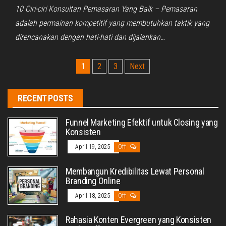
10 Ciri-ciri Konsultan Pemasaran Yang Baik – Pemasaran
adalah permainan kompetitif yang membutuhkan taktik yang
direncanakan dengan hati-hati dan dijalankan…
Posts
1
2
3
Next
pagination
RECENT POSTS
Funnel Marketing Efektif untuk Closing yang
Konsisten
April 19, 2025
Off
Membangun Kredibilitas Lewat Personal
Branding Online
April 18, 2025
Off
Rahasia Konten Evergreen yang Konsisten