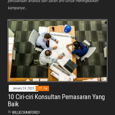
perusahaan analisis dan saran ahli untuk meningkatkan
kampanye…
January 24, 2023
Off
10 Ciri-ciri Konsultan Pemasaran Yang
Baik
By
WILLIECRAWFORD1