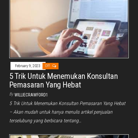
February 9, 2023
Off
5 Trik Untuk Menemukan Konsultan
Pemasaran Yang Hebat
By
WILLIECRAWFORD1
5 Trik Untuk Menemukan Konsultan Pemasaran Yang Hebat
– Akan mudah untuk hanya menulis artikel penjualan
terselubung yang berbicara tentang…