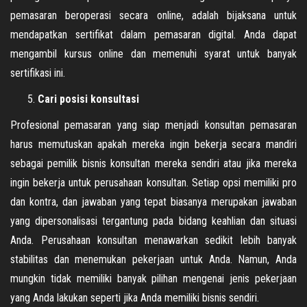
pemasaran beroperasi secara online, adalah bijaksana untuk
mendapatkan sertifikat dalam pemasaran digital. Anda dapat
mengambil kursus online dan memenuhi syarat untuk banyak
sertifikasi ini.
Cari posisi konsultasi
Profesional pemasaran yang siap menjadi konsultan pemasaran
harus memutuskan apakah mereka ingin bekerja secara mandiri
sebagai pemilik bisnis konsultan mereka sendiri atau jika mereka
ingin bekerja untuk perusahaan konsultan. Setiap opsi memiliki pro
dan kontra, dan jawaban yang tepat biasanya merupakan jawaban
yang dipersonalisasi tergantung pada bidang keahlian dan situasi
Anda. Perusahaan konsultan menawarkan sedikit lebih banyak
stabilitas dan menemukan pekerjaan untuk Anda. Namun, Anda
mungkin tidak memiliki banyak pilihan mengenai jenis pekerjaan
yang Anda lakukan seperti jika Anda memiliki bisnis sendiri.