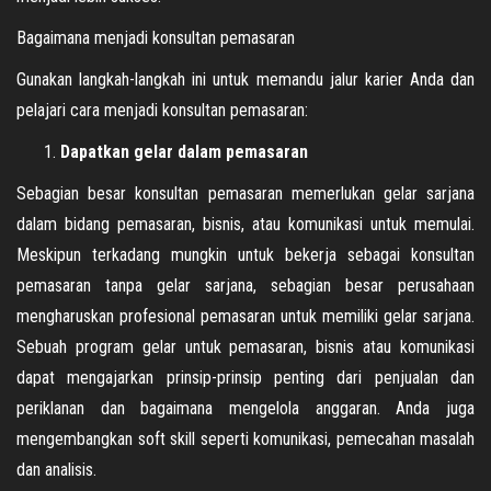
Bagaimana menjadi konsultan pemasaran
Gunakan langkah-langkah ini untuk memandu jalur karier Anda dan
pelajari cara menjadi konsultan pemasaran:
Dapatkan gelar dalam pemasaran
Sebagian besar konsultan pemasaran memerlukan gelar sarjana
dalam bidang pemasaran, bisnis, atau komunikasi untuk memulai.
Meskipun terkadang mungkin untuk bekerja sebagai konsultan
pemasaran tanpa gelar sarjana, sebagian besar perusahaan
mengharuskan profesional pemasaran untuk memiliki gelar sarjana.
Sebuah program gelar untuk pemasaran, bisnis atau komunikasi
dapat mengajarkan prinsip-prinsip penting dari penjualan dan
periklanan dan bagaimana mengelola anggaran. Anda juga
mengembangkan soft skill seperti komunikasi, pemecahan masalah
dan analisis.