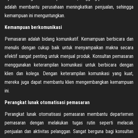
adalah membantu perusahaan meningkatkan penjualan, sehingga
kemampuan ini menguntungkan.
Kemampuan berkomunikasi
Pemasaran adalah bidang komunikatif. Kemampuan berbicara dan
menulis dengan cukup baik untuk menyampaikan makna secara
efektif sangat penting untuk menjual produk. Konsultan pemasaran
menggunakan keterampilan komunikasi untuk berbicara dengan
klien dan kolega. Dengan keterampilan komunikasi yang kuat,
mereka juga dapat membantu klien mengembangkan kemampuan
ini.
Perangkat lunak otomatisasi pemasaran
Perangkat lunak otomatisasi pemasaran membantu departemen
pemasaran dengan melakukan tugas rutin seperti melacak
penjualan dan aktivitas pelanggan. Sangat berguna bagi konsultan