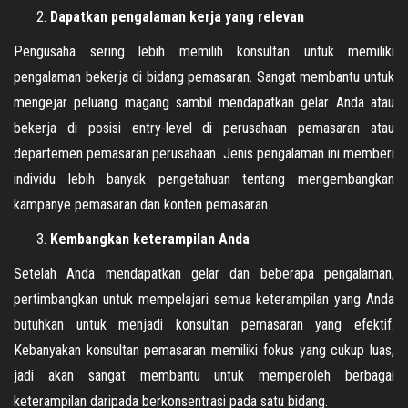
Dapatkan pengalaman kerja yang relevan
Pengusaha sering lebih memilih konsultan untuk memiliki
pengalaman bekerja di bidang pemasaran. Sangat membantu untuk
mengejar peluang magang sambil mendapatkan gelar Anda atau
bekerja di posisi entry-level di perusahaan pemasaran atau
departemen pemasaran perusahaan. Jenis pengalaman ini memberi
individu lebih banyak pengetahuan tentang mengembangkan
kampanye pemasaran dan konten pemasaran.
Kembangkan keterampilan Anda
Setelah Anda mendapatkan gelar dan beberapa pengalaman,
pertimbangkan untuk mempelajari semua keterampilan yang Anda
butuhkan untuk menjadi konsultan pemasaran yang efektif.
Kebanyakan konsultan pemasaran memiliki fokus yang cukup luas,
jadi akan sangat membantu untuk memperoleh berbagai
keterampilan daripada berkonsentrasi pada satu bidang.