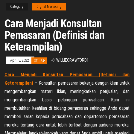
Category
Digital Marketing
Cara Menjadi Konsultan
Pemasaran (Definisi dan
Keterampilan)
By
WILLIECRAWFORD1
April 5, 2022
Off
Cara Menjadi Konsultan Pemasaran (Definisi dan
Keterampilan)
– Konsultan pemasaran bekerja dengan klien untuk
mengembangkan materi iklan, meningkatkan penjualan, dan
mengembangkan basis pelanggan perusahaan. Karir ini
membutuhkan keahlian di bidang pemasaran sehingga Anda dapat
memberi saran kepada perusahaan dan departemen pemasaran
mereka tentang cara untuk lebih terlibat dengan audiens mereka.
Mempelajari langkah-langkah yang dapat Anda ambil untuk menjadi