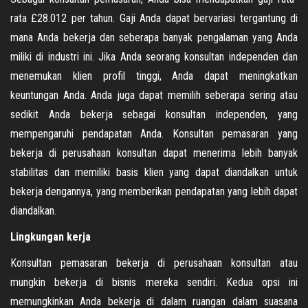
rata £28.012 per tahun. Gaji Anda dapat bervariasi tergantung di
mana Anda bekerja dan seberapa banyak pengalaman yang Anda
miliki di industri ini. Jika Anda seorang konsultan independen dan
menemukan klien profil tinggi, Anda dapat meningkatkan
keuntungan Anda. Anda juga dapat memilih seberapa sering atau
sedikit Anda bekerja sebagai konsultan independen, yang
mempengaruhi pendapatan Anda. Konsultan pemasaran yang
bekerja di perusahaan konsultan dapat menerima lebih banyak
stabilitas dan memiliki basis klien yang dapat diandalkan untuk
bekerja dengannya, yang memberikan pendapatan yang lebih dapat
diandalkan.
Lingkungan kerja
Konsultan pemasaran bekerja di perusahaan konsultan atau
mungkin bekerja di bisnis mereka sendiri. Kedua opsi ini
memungkinkan Anda bekerja di dalam ruangan dalam suasana