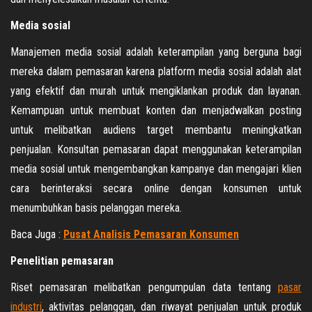
Media sosial
Manajemen media sosial adalah keterampilan yang berguna bagi
mereka dalam pemasaran karena platform media sosial adalah alat
yang efektif dan murah untuk mengiklankan produk dan layanan.
Kemampuan untuk membuat konten dan menjadwalkan posting
untuk melibatkan audiens target membantu meningkatkan
penjualan. Konsultan pemasaran dapat menggunakan keterampilan
media sosial untuk mengembangkan kampanye dan mengajari klien
cara berinteraksi secara online dengan konsumen untuk
menumbuhkan basis pelanggan mereka.
Baca Juga :
Pusat Analisis Pemasaran Konsumen
Penelitian pemasaran
Riset pemasaran melibatkan pengumpulan data tentang
pasar
industri
, aktivitas pelanggan, dan riwayat penjualan untuk produk