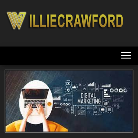
Skip
to
the
content
Williecrawford.Com
Williecrawford.Com
Mengulas Tentang
Konsultan
Konsultan
Marketing Willie
Marketing Willie
Crawford
Crawford